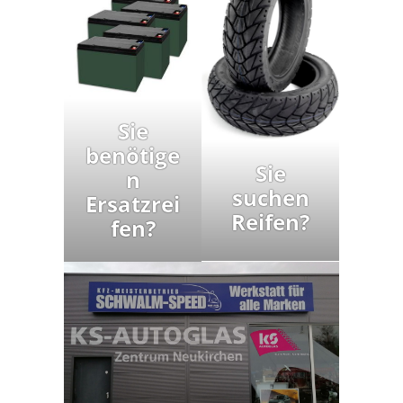
Sie
benötige
Sie
n
suchen
Ersatzrei
Reifen?
fen?