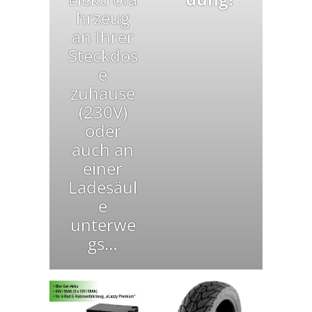
hrzeug
an Ihrer
Steckdos
e
zuhause
(230V)
oder
auch an
einer
Ladesäul
e
unterwe
gs…