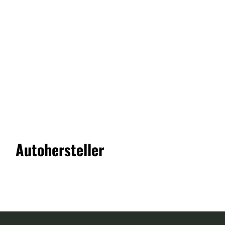
Elektro-Microcars aus
China: E-Auto, Green
Speed, Schwalm Speed,
45 km/h
Dieser Kfz-Meister ist jetzt
Autohersteller