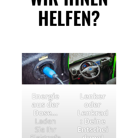
HELFEN?
Energie
Lenker
aus der
oder
Dose…
Lenkrad
Laden
: Deine
Sie Ihr
Entschei
Elektrofa
dung!