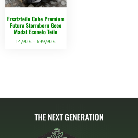
Ersatzteile Cube Premium
Futura Stormborn Geco
Madat Econelo Teile
14,90
€
–
699,90
€
D
i
e
s
e
s
P
r
THE NEXT GENERATION
o
d
u