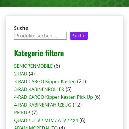
Suche
Suche
Kategorie filtern
6
6
SENIORENMOBILE
4
P
4
2-RAD
P
r
2
21
3-RAD CARGO Kipper Kasten
r
o
5
1
5
3-RAD KABINENROLLER
o
d
P
P
6
6
4-RAD CARGO Kipper Kasten Pick Up
d
u
r
1
r
P
12
4-RAD KABINENFAHRZEUG
u
7
k
o
2
o
r
7
PICKUP
k
P
t
d
P
6
d
o
6
QUAD / UTV / MTV / ATV / 4X4
t
r
e
4
u
r
P
u
d
4
AIXAM MOPEDAUTO