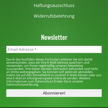
i
Haftungsausschluss
o
Widerrufsbelehrung
n
e
n
Newsletter
k
ö
n
n
Durch das Ausfüllen dieses Formulars erklären Sie sich damit
e
einverstanden, dass wir Ihre E-Mail-Adresse speichern und
verwenden, um Ihnen regelmäßig unseren Newsletter
n
zuzusenden. Ihre Daten werden vertraulich behandelt und nicht
an Dritte weitergegeben. Sie können sich jederzeit abmelden,
a
indem Sie auf den Abmeldelink in unseren E-Mails klicken oder uns
eine E-Mail an info@greenspeed-online.de senden. Weitere
u
Informationen zum Datenschutz finden Sie in unserer
Datenschutzerklärung.
f
d
e
r