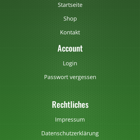
r
Startseite
i
a
Shop
n
Kontakt
t
e
Account
n
a
Login
u
Passwort vergessen
f
.
D
Rechtliches
i
e
O
Impressum
p
Datenschutzerklärung
t