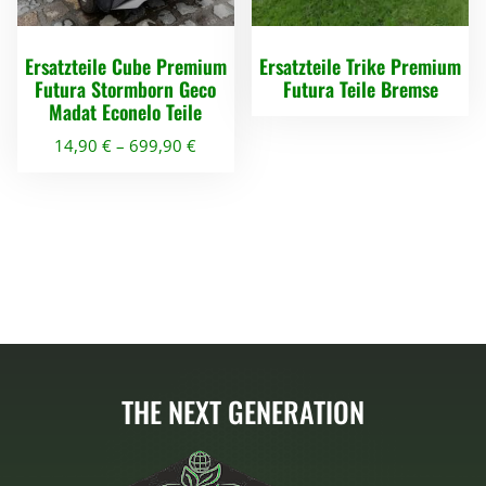
Ersatzteile Cube Premium
Ersatzteile Trike Premium
Futura Stormborn Geco
Futura Teile Bremse
Madat Econelo Teile
14,90
€
–
699,90
€
D
i
e
s
e
s
P
r
THE NEXT GENERATION
o
d
u