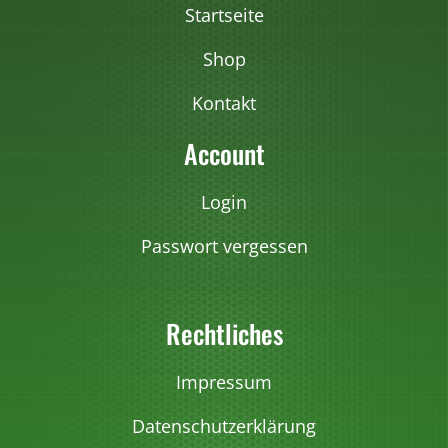
r
Startseite
i
a
Shop
n
Kontakt
t
e
Account
n
a
Login
u
Passwort vergessen
f
.
D
Rechtliches
i
e
O
Impressum
p
Datenschutzerklärung
t