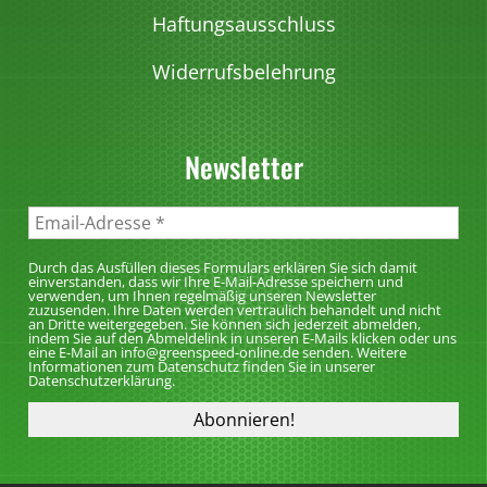
i
Haftungsausschluss
o
Widerrufsbelehrung
n
e
n
Newsletter
k
ö
n
n
Durch das Ausfüllen dieses Formulars erklären Sie sich damit
e
einverstanden, dass wir Ihre E-Mail-Adresse speichern und
verwenden, um Ihnen regelmäßig unseren Newsletter
n
zuzusenden. Ihre Daten werden vertraulich behandelt und nicht
an Dritte weitergegeben. Sie können sich jederzeit abmelden,
a
indem Sie auf den Abmeldelink in unseren E-Mails klicken oder uns
eine E-Mail an info@greenspeed-online.de senden. Weitere
u
Informationen zum Datenschutz finden Sie in unserer
Datenschutzerklärung.
f
d
e
r