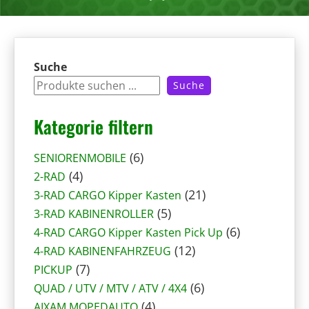
Suche
Suche
Kategorie filtern
6
6
SENIORENMOBILE
4
P
4
2-RAD
P
r
2
21
3-RAD CARGO Kipper Kasten
r
o
5
1
5
3-RAD KABINENROLLER
o
d
P
P
6
6
4-RAD CARGO Kipper Kasten Pick Up
d
u
r
1
r
P
12
4-RAD KABINENFAHRZEUG
u
7
k
o
2
o
r
7
PICKUP
k
P
t
d
P
6
d
o
6
QUAD / UTV / MTV / ATV / 4X4
t
r
e
4
u
r
P
u
d
4
AIXAM MOPEDAUTO