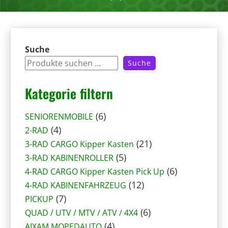
Suche
Suche
Kategorie filtern
6
6
SENIORENMOBILE
4
P
4
2-RAD
P
r
2
21
3-RAD CARGO Kipper Kasten
r
o
5
1
5
3-RAD KABINENROLLER
o
d
P
P
6
6
4-RAD CARGO Kipper Kasten Pick Up
d
u
r
1
r
P
12
4-RAD KABINENFAHRZEUG
u
7
k
o
2
o
r
7
PICKUP
k
P
t
d
P
6
d
o
6
QUAD / UTV / MTV / ATV / 4X4
t
r
e
4
u
r
P
u
d
4
AIXAM MOPEDAUTO