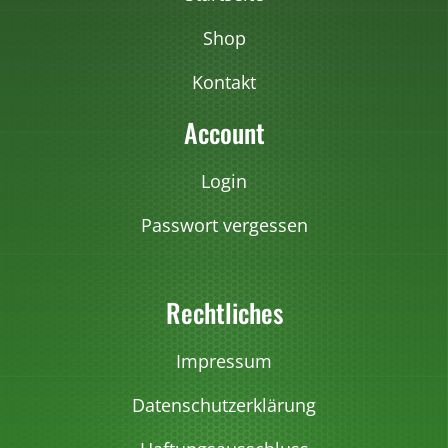
i
a
Shop
n
Kontakt
t
e
Account
n
a
Login
u
Passwort vergessen
f
.
D
Rechtliches
i
e
O
Impressum
p
Datenschutzerklärung
t
i