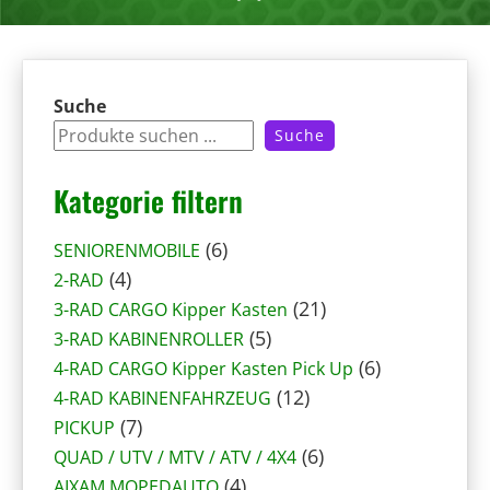
Suche
Suche
Kategorie filtern
6
6
SENIORENMOBILE
4
P
4
2-RAD
P
r
2
21
3-RAD CARGO Kipper Kasten
r
o
5
1
5
3-RAD KABINENROLLER
o
d
P
P
6
6
4-RAD CARGO Kipper Kasten Pick Up
d
u
r
1
r
P
12
4-RAD KABINENFAHRZEUG
u
7
k
o
2
o
r
7
PICKUP
k
P
t
d
P
6
d
o
6
QUAD / UTV / MTV / ATV / 4X4
t
r
e
4
u
r
P
u
d
4
AIXAM MOPEDAUTO