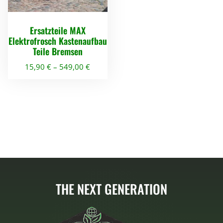
Ersatzteile MAX
Elektrofrosch Kastenaufbau
Teile Bremsen
15,90
€
–
549,00
€
D
i
e
s
e
s
P
r
THE NEXT GENERATION
o
d
u