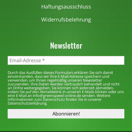
i
Haftungsausschluss
o
Widerrufsbelehrung
n
e
n
Newsletter
k
ö
n
n
Durch das Ausfüllen dieses Formulars erklären Sie sich damit
e
einverstanden, dass wir Ihre E-Mail-Adresse speichern und
verwenden, um Ihnen regelmäßig unseren Newsletter
n
zuzusenden. Ihre Daten werden vertraulich behandelt und nicht
an Dritte weitergegeben. Sie können sich jederzeit abmelden,
a
indem Sie auf den Abmeldelink in unseren E-Mails klicken oder uns
eine E-Mail an info@greenspeed-online.de senden. Weitere
u
Informationen zum Datenschutz finden Sie in unserer
Datenschutzerklärung.
f
d
e
r