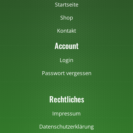
r
Startseite
i
a
Shop
n
Kontakt
t
e
Account
n
a
Login
u
Passwort vergessen
f
.
D
Rechtliches
i
e
O
Impressum
p
Datenschutzerklärung
t