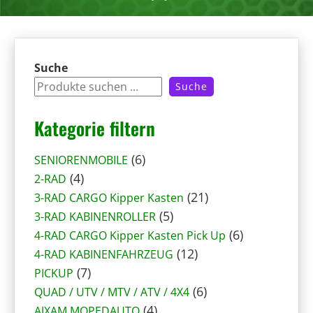
Suche
Suche
Kategorie filtern
6
6
SENIORENMOBILE
4
P
4
2-RAD
P
r
2
21
3-RAD CARGO Kipper Kasten
r
o
5
1
5
3-RAD KABINENROLLER
o
d
P
P
6
6
4-RAD CARGO Kipper Kasten Pick Up
d
u
r
1
r
P
12
4-RAD KABINENFAHRZEUG
u
7
k
o
2
o
r
7
PICKUP
k
P
t
d
P
6
d
o
6
QUAD / UTV / MTV / ATV / 4X4
t
r
e
4
u
r
P
u
d
4
AIXAM MOPEDAUTO