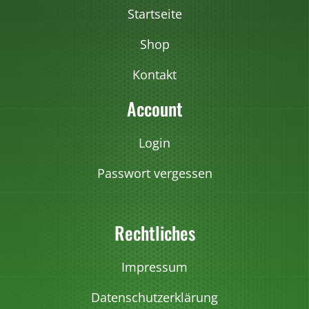
r
Startseite
i
a
Shop
n
Kontakt
t
e
Account
n
a
Login
u
Passwort vergessen
f
.
D
Rechtliches
i
e
O
Impressum
p
Datenschutzerklärung
t