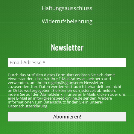
i
Haftungsausschluss
o
Widerrufsbelehrung
n
e
n
Newsletter
k
ö
n
n
Durch das Ausfüllen dieses Formulars erklären Sie sich damit
e
einverstanden, dass wir Ihre E-Mail-Adresse speichern und
verwenden, um Ihnen regelmäßig unseren Newsletter
n
zuzusenden. Ihre Daten werden vertraulich behandelt und nicht
an Dritte weitergegeben. Sie können sich jederzeit abmelden,
a
indem Sie auf den Abmeldelink in unseren E-Mails klicken oder uns
eine E-Mail an info@greenspeed-online.de senden. Weitere
u
Informationen zum Datenschutz finden Sie in unserer
Datenschutzerklärung.
f
d
e