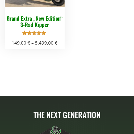
Grand Extra „New Edition“
3-Rad Kipper
Bewertet mit
149,00
€
–
5.499,00
€
5.00
von 5
D
i
e
s
e
s
P
r
THE NEXT GENERATION
o
d
u