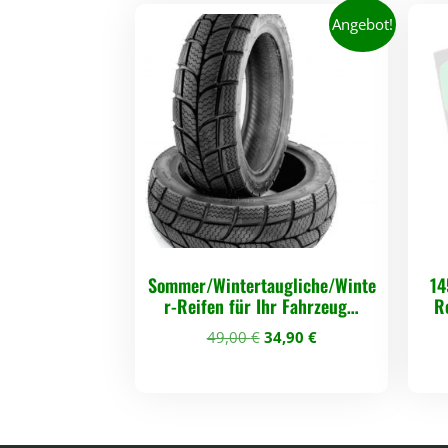
Angebot!
Sommer/Wintertaugliche/Winte
14
r-Reifen für Ihr Fahrzeug…
R
U
A
49,00
€
34,90
€
r
k
s
t
p
u
r
e