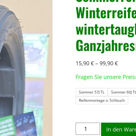
Winterreif
wintertaug
Ganzjahres
15,90
€
–
99,90
€
Fragen Sie unsere Prei
Sommer 57J TL
Sommer 60J T
Reifenmontage o. Schlauch
1
In den War
2