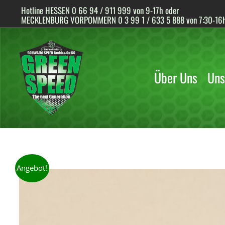
Skip
Hotline HESSEN 0 66 94 / 911 999 von 9-17h oder
to
MECKLENBURG VORPOMMERN 0 3 99 1 / 633 5 888 von 7:30-16
content
Über Uns
Uns
Angebot!