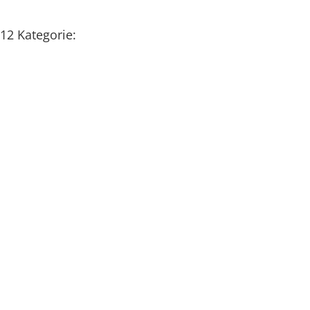
-12
Kategorie:
REIFEN / FELGEN / RÄDER /