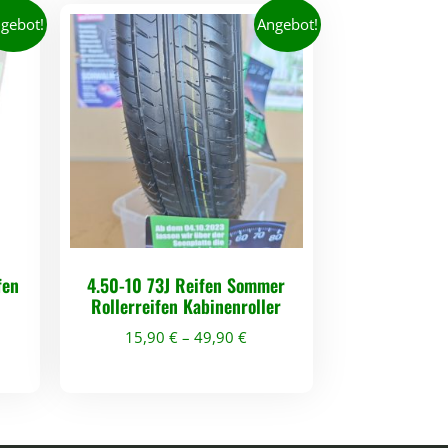
gebot!
Angebot!
fen
4.50-10 73J Reifen Sommer
Rollerreifen Kabinenroller
15,90
€
–
49,90
€
D
i
e