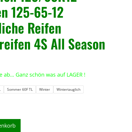
en 125-65-12
liche Reifen
reifen 4S All Season
se ab… Ganz schön was auf LAGER !
L
Sommer 60F TL
Winter
Wintertauglich
enkorb