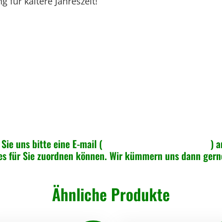
für kältere Jahreszeit!
a
u
g
l
i
c
h
e
R
e
Sie uns bitte eine E-mail (
info@greenspeed-online.de
) a
i
 es für Sie zuordnen können. Wir kümmern uns dann ger
f
e
Ähnliche Produkte
n
G
a