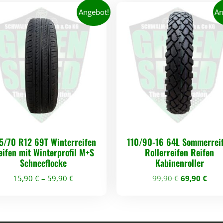
n
Angebot!
An
z
j
a
h
r
e
s
r
e
5/70 R12 69T Winterreifen
110/90-16 64L Sommerrei
eifen mit Winterprofil M+S
Rollerreifen Reifen
i
Schneeflocke
Kabinenroller
f
U
A
15,90
€
–
59,90
€
99,90
€
69,90
€
e
r
k
n
D
s
t
4
i
p
u
S