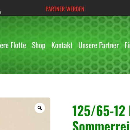
PARTNER WERDEN
h
ere Flotte
Shop
Kontakt
Unsere Partner
Fi
« Zurück
125/65-12 
Z
o
Sommerrei
o
m