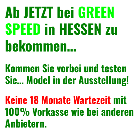
9
€
l
Ab JETZT bei
GREEN
,
.
e
9
P
SPEED
in HESSEN zu
0
r
bekommen…
i
€
t
s
Kommen Sie vorbei und testen
c
h
Sie… Model in der Ausstellung!
e
n
Keine 18 Monate Wartezeit
mit
/
100% Vorkasse wie bei anderen
K
i
Anbietern.
p
p