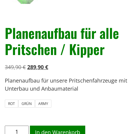
« Zurück
Planenaufbau für alle
Pritschen / Kipper
U
A
349,90
€
289,90
€
r
k
Planenaufbau für unsere Pritschenfahrzeuge mit
s
t
Unterbau und Anbaumaterial
p
u
r
e
ROT
GRÜN
ARMY
ü
l
n
l
g
e
P
l
r
In den Warenkorb