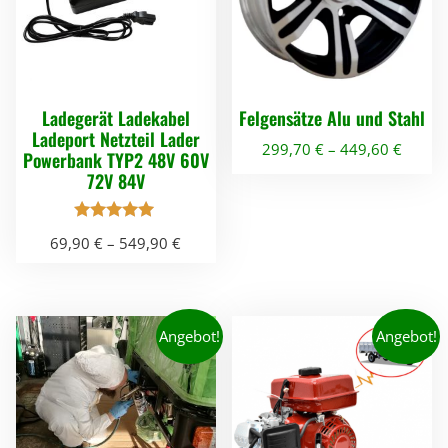
Ladegerät Ladekabel
Felgensätze Alu und Stahl
Ladeport Netzteil Lader
299,70
€
–
449,60
€
Powerbank TYP2 48V 60V
72V 84V
D
i
Bewertet mit
e
69,90
€
–
549,90
€
5.00
von 5
s
D
e
i
s
e
Angebot!
Angebot!
P
s
r
e
o
s
d
P