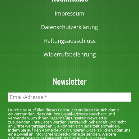
D
r
f
i
P
Impressum
d
e
r
e
Datenschutzerklärung
O
o
r
p
d
P
Haftungsausschluss
t
u
r
i
Widerrufsbelehrung
k
o
o
t
d
n
s
u
e
Newsletter
e
k
n
i
t
k
t
s
ö
e
e
Durch das Ausfüllen dieses Formulars erklären Sie sich damit
n
g
einverstanden, dass wir Ihre E-Mail-Adresse speichern und
i
verwenden, um Ihnen regelmäßig unseren Newsletter
n
e
zuzusenden. Ihre Daten werden vertraulich behandelt und nicht
t
an Dritte weitergegeben. Sie können sich jederzeit abmelden,
e
w
indem Sie auf den Abmeldelink in unseren E-Mails klicken oder uns
e
eine E-Mail an info@greenspeed-online.de senden. Weitere
n
ä
Informationen zum Datenschutz finden Sie in unserer