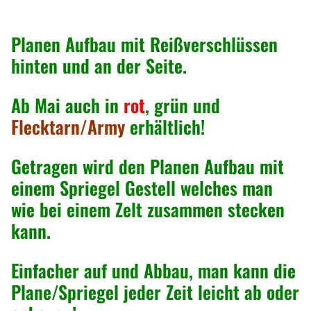
e
r
Planen Aufbau mit Reißverschlüssen
M
hinten und an der Seite.
e
n
Ab Mai auch in
rot
,
grün
und
g
Flecktarn/Army
erhältlich!
e
Getragen wird den Planen Aufbau mit
einem Spriegel Gestell welches man
wie bei einem Zelt zusammen stecken
kann.
Einfacher auf und Abbau, man kann die
Plane/Spriegel jeder Zeit leicht ab oder