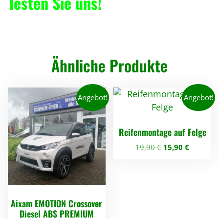
Testen Sie uns!
Ähnliche Produkte
Angebot!
Angebot!
Reifenmontage auf Felge
U
A
19,90
€
15,90
€
r
k
s
t
p
u
r
e
Aixam EMOTION Crossover
ü
l
Diesel ABS PREMIUM
n
l