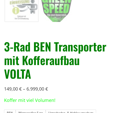
« Zurück
3-Rad BEN Transporter
mit Kofferaufbau
VOLTA
149,00
€
–
6.999,00
€
Koffer mit viel Volumen!
BEN
Winterreifen Satz
Unterboden- & Hohlraumschutz