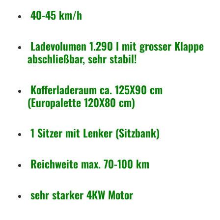
r
40-45 km/h
a
u
f
Ladevolumen 1.290 l mit grosser Klappe
b
abschließbar, sehr stabil!
a
u
Kofferladeraum ca. 125X90 cm
V
(Europalette 120X80 cm)
O
L
1 Sitzer mit Lenker (Sitzbank)
T
A
Reichweite max. 70-100 km
M
e
sehr starker 4KW Motor
n
g