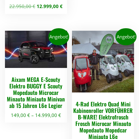
g
e
U
A
22.950,00
€
12.999,00
€
l
r
r
k
i
P
s
t
c
r
p
u
h
e
r
e
Angebot!
Angebot!
e
i
ü
l
r
s
n
l
P
i
g
e
r
s
l
r
e
t
i
P
i
:
c
r
Aixam MEGA E-Scouty
s
1
h
e
Elektro BUGGY E Scouty
w
5
Mopedauto Microcar
e
i
a
,
Minauto Miniauto Minivan
r
s
4-Rad Elektro Quad Mini
r
9
ab 15 Jahren L6e Legier
P
i
Kabinenroller VORFÜHRER
:
0
r
s
149,00
€
–
14.999,00
€
B-WARE! Elektrofrosch
1
e
t
Frosch Microcar Minauto
9
€
D
i
:
Mopedauto Mopedcar
,
.
i
s
1
Miniauto L6e