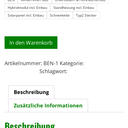
Hybridmodul incl. Einbau
Standheizung incl. Einbau
Solarpanel incl. Einbau
Schneekette
Typ2 Stecker
3
In den Warenkorb
-
R
Artikelnummer:
BEN-1
Kategorie:
3-RAD CARGO
a
Kipper Kasten
Schlagwort:
Versandart-Fahrzeug
d
B
E
Beschreibung
N
T
Zusätzliche Informationen
r
a
Beschreibung