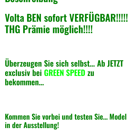
n
s
Volta BEN sofort VERFÜGBAR!!!!!
p
THG Prämie möglich!!!!
o
r
t
e
r
Überzeugen Sie sich selbst… Ab JETZT
m
exclusiv bei
GREEN SPEED
zu
i
bekommen…
t
K
o
f
Kommen Sie vorbei und testen Sie… Model
f
in der Ausstellung!
e