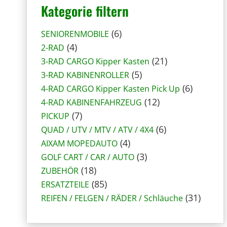
Kategorie filtern
6
6
SENIORENMOBILE
4
P
4
2-RAD
P
r
2
21
3-RAD CARGO Kipper Kasten
r
o
5
1
5
3-RAD KABINENROLLER
o
d
P
P
6
6
4-RAD CARGO Kipper Kasten Pick Up
d
u
r
1
r
P
12
4-RAD KABINENFAHRZEUG
u
7
k
o
2
o
r
7
PICKUP
k
P
t
d
P
6
d
o
6
QUAD / UTV / MTV / ATV / 4X4
t
r
e
4
u
r
P
u
d
4
AIXAM MOPEDAUTO
e
o
P
k
3
o
r
k
u
3
GOLF CART / CAR / AUTO
d
1
r
t
P
d
o
t
k
18
ZUBEHÖR
u
8
8
o
e
r
u
d
e
t
85
ERSATZTEILE
k
P
5
d
o
k
u
e
3
31
REIFEN / FELGEN / RÄDER / Schläuche
t
r
P
u
d
t
k
1
e
o
r
k
u
e
t
P