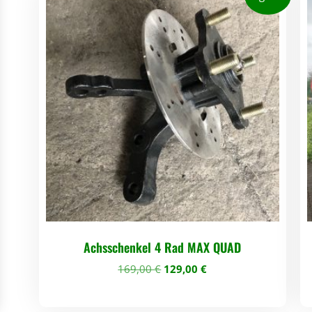
Achsschenkel 4 Rad MAX QUAD
U
A
169,00
€
129,00
€
r
k
s
t