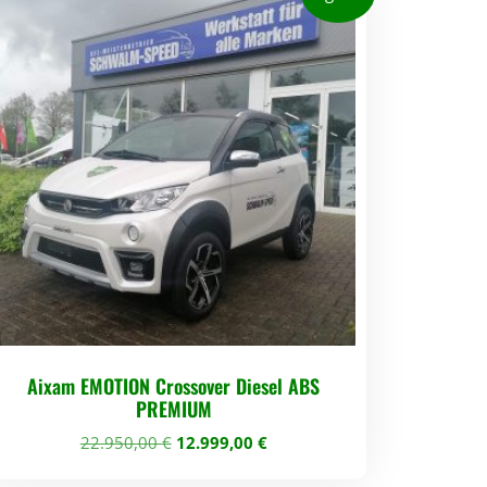
Aixam EMOTION Crossover Diesel ABS
PREMIUM
U
A
22.950,00
€
12.999,00
€
r
k