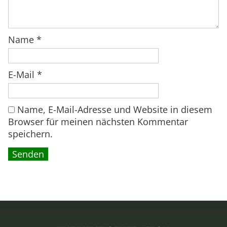
:
0
t
1
m
5
€
i
Name
*
9
.
t
,
E
9
E-Mail
*
i
0
n
b
Name, E-Mail-Adresse und Website in diesem
€
Browser für meinen nächsten Kommentar
a
speichern.
u
M
e
n
g
e