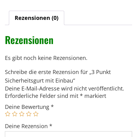
k
n
l
t
g
e
Rezensionen (0)
S
l
r
i
i
P
Rezensionen
c
c
r
h
e
h
e
i
e
Es gibt noch keine Rezensionen.
r
s
r
Schreibe die erste Rezension für „3 Punkt
P
i
h
Sicherheitsgurt mit Einbau“
r
s
e
Deine E-Mail-Adresse wird nicht veröffentlicht.
e
t
i
Erforderliche Felder sind mit
*
markiert
i
:
t
s
7
Deine Bewertung
*
s
w
9
g
a
,
u
Deine Rezension
*
r
9
r