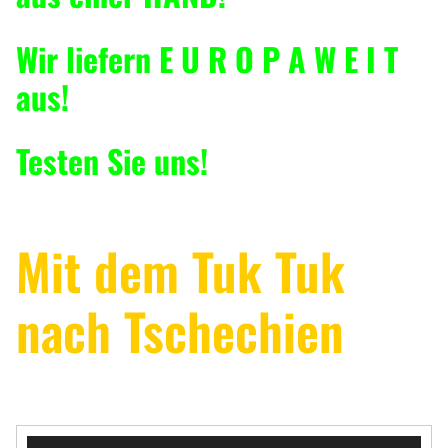
Wir liefern E U R O P A W E I T
aus!
Testen Sie uns!
Mit dem Tuk Tuk
nach Tschechien
V