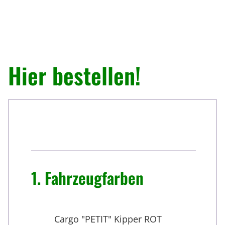
Hier bestellen!
Weiter
1
Fahrzeugfarben
F
Cargo "PETIT" Kipper ROT
a