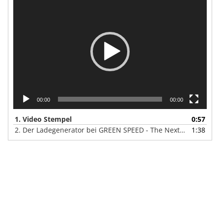
i
d
e
o
-
P
l
a
y
00:00
00:00
e
r
1.
Video Stempel
0:57
2.
Der Ladegenerator bei GREEN SPEED - The Next Generation
1:38