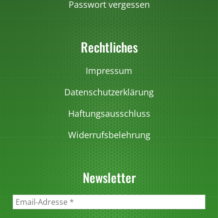
e
Passwort vergessen
n
i
Rechtliches
m
F
Impressum
a
h
Datenschutzerklärung
r
z
Haftungsausschluss
e
Widerrufsbelehrung
u
g
)
Newsletter
M
e
n