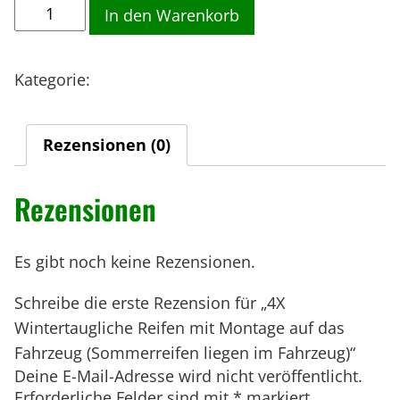
4
s
t
In den Warenkorb
X
p
u
W
r
e
Kategorie:
Wizard-Option
i
ü
l
n
n
l
t
g
e
Rezensionen (0)
e
l
r
r
i
P
Rezensionen
t
c
r
h
e
a
e
i
u
Es gibt noch keine Rezensionen.
r
s
g
Schreibe die erste Rezension für „4X
P
i
l
Wintertaugliche Reifen mit Montage auf das
r
s
i
e
t
Fahrzeug (Sommerreifen liegen im Fahrzeug)“
c
Deine E-Mail-Adresse wird nicht veröffentlicht.
i
:
h
Erforderliche Felder sind mit
*
markiert