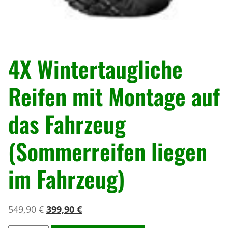
« Zurück
4X Wintertaugliche
Reifen mit Montage auf
das Fahrzeug
(Sommerreifen liegen
im Fahrzeug)
U
A
549,90
€
399,90
€
r
k