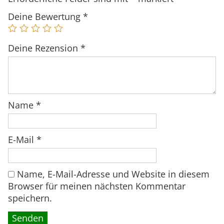
s
3
e
w
9
Deine Bewertung
*
R
a
9
e
r
,
i
Deine Rezension
*
:
9
f
5
0
e
4
n
9
€
m
Name
*
,
.
i
9
t
0
E-Mail
*
M
o
€
n
Name, E-Mail-Adresse und Website in diesem
Browser für meinen nächsten Kommentar
t
speichern.
a
g