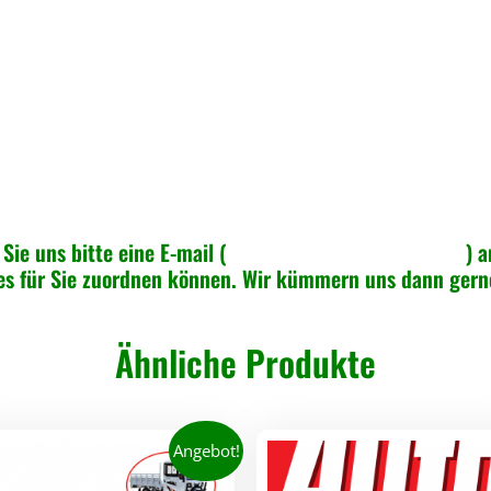
m
k
a
b
e
l
B
a
Sie uns bitte eine E-mail (
info@greenspeed-online.de
) a
t
 es für Sie zuordnen können. Wir kümmern uns dann ger
t
e
Ähnliche Produkte
r
i
e
Angebot!
,
V