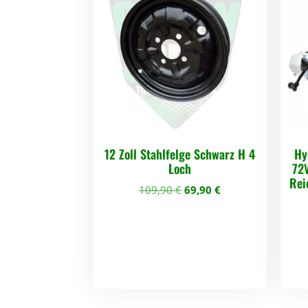
12 Zoll Stahlfelge Schwarz H 4
Hy
Loch
72
Rei
U
A
109,90
€
69,90
€
r
k
s
t
p
u
r
e
ü
l
n
l
g
e