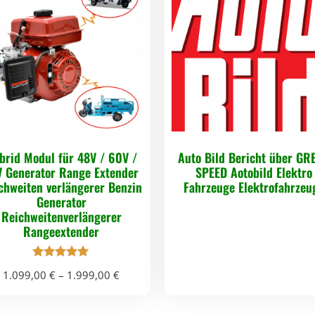
e
r
b
i
n
d
u
n
brid Modul für 48V / 60V /
Auto Bild Bericht über GR
V Generator Range Extender
SPEED Aotobild Elektro
g
chweiten verlängerer Benzin
Fahrzeuge Elektrofahrzeu
s
Generator
k
Reichweitenverlängerer
Rangeextender
a
b
Bewertet mit
e
1.099,00
€
–
1.999,00
€
5.00
von 5
l
D
,