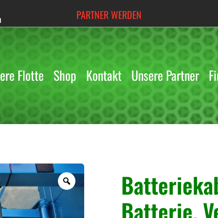
PARTNER WERDEN
h
ere Flotte
Shop
Kontakt
Unsere Partner
Fi
« Zurück
Batterieka
Z
o
Batterie, 
o
m