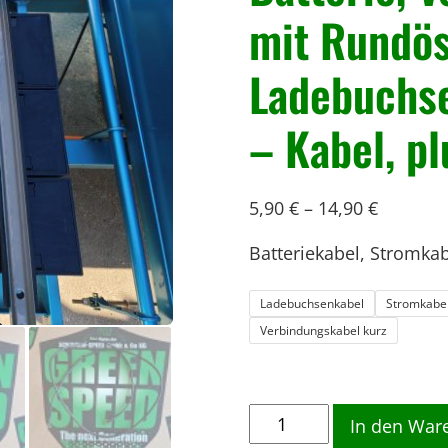
mit Rundös
Ladebuchse
– Kabel, p
5,90
€
–
14,90
€
Batteriekabel, Stromkab
Ladebuchsenkabel
Stromkabel
Verbindungskabel kurz
B
In den War
a