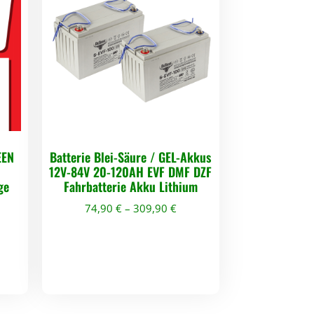
EEN
Batterie Blei-Säure / GEL-Akkus
12V-84V 20-120AH EVF DMF DZF
ge
Fahrbatterie Akku Lithium
74,90
€
–
309,90
€
D
i
e
s
e