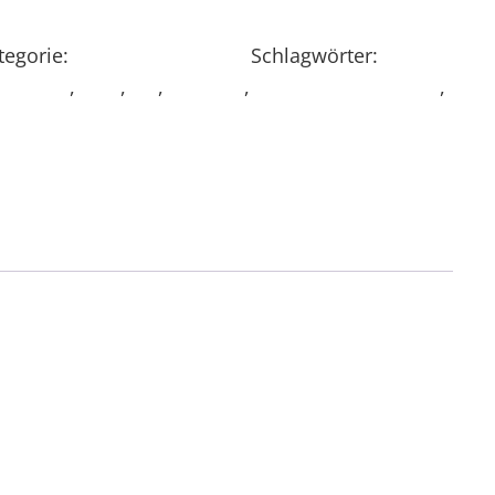
tegorie:
- BATTERIE/ AKKU/
Schlagwörter:
inuspol
,
Plus
,
rot
,
schwarz
,
Stromkabel Batterie
,
pol