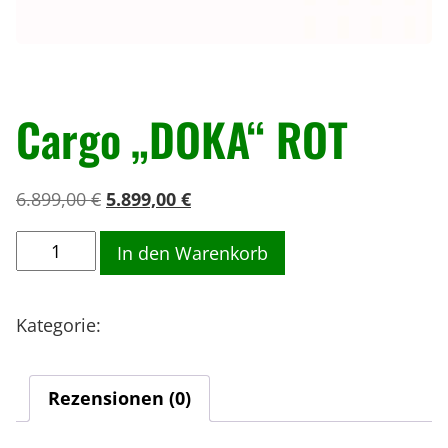
« Zurück
Cargo „DOKA“ ROT
U
A
6.899,00
€
5.899,00
€
r
k
C
s
t
In den Warenkorb
a
p
u
r
r
e
Kategorie:
Wizard-Option
g
ü
l
o
n
l
"
g
e
Rezensionen (0)
D
l
r
O
i
P