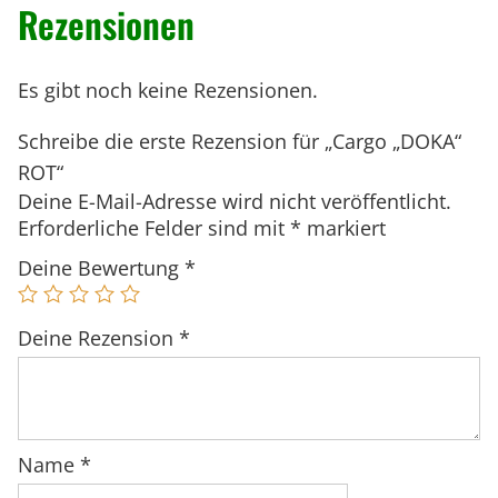
Rezensionen
K
c
r
h
e
A
e
i
"
Es gibt noch keine Rezensionen.
r
s
R
Schreibe die erste Rezension für „Cargo „DOKA“
P
i
O
ROT“
r
s
T
Deine E-Mail-Adresse wird nicht veröffentlicht.
e
t
M
Erforderliche Felder sind mit
*
markiert
i
:
e
s
5
Deine Bewertung
*
n
w
.
g
a
8
e
Deine Rezension
*
r
9
:
9
6
,
.
0
Name
*
8
0