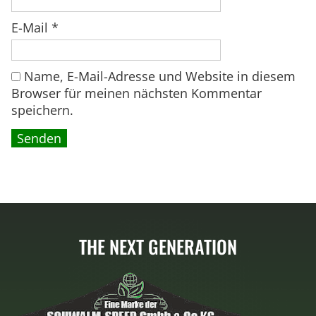
9
9
€
E-Mail
*
,
.
0
Name, E-Mail-Adresse und Website in diesem
0
Browser für meinen nächsten Kommentar
speichern.
€
THE NEXT GENERATION