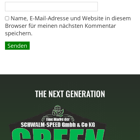
,
.
e
0
Name, E-Mail-Adresse und Website in diesem
0
Browser für meinen nächsten Kommentar
speichern.
€
THE NEXT GENERATION