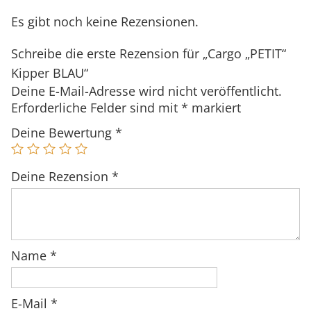
e
i
T
Es gibt noch keine Rezensionen.
r
s
"
Schreibe die erste Rezension für „Cargo „PETIT“
P
i
K
Kipper BLAU“
r
s
i
Deine E-Mail-Adresse wird nicht veröffentlicht.
e
t
p
Erforderliche Felder sind mit
*
markiert
i
:
p
s
3
Deine Bewertung
*
e
w
.
r
a
9
B
Deine Rezension
*
r
9
L
:
9
A
4
,
U
.
0
M
Name
*
9
0
e
9
n
9
€
E-Mail
*
g