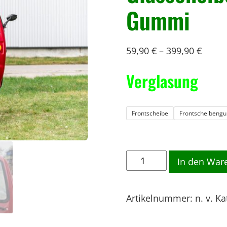
Gummi
59,90
€
–
399,90
€
Verglasung
Frontscheibe
Frontscheibeng
F
In den War
r
o
Artikelnummer:
n. v.
Ka
n
t