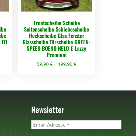
Frontscheibe Scheibe
ibe
Seitenscheibe Schiebescheibe
ibe
Heckscheibe Glas Fenster
 LEO
Glasscheibe Türscheibe GREEN-
SPEED BOENO NELO E-Lazzy
Premium
59,90
€
–
499,90
€
D
i
e
s
Newsletter
e
s
P
r