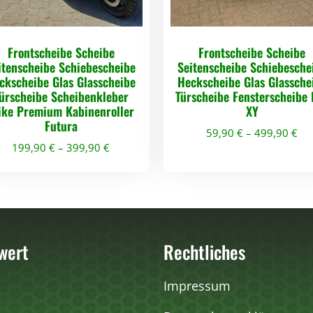
V
T
5
Frontscheibe Scheibe
Frontscheibe Scheibe
V
itenscheibe Schiebescheibe
Seitenscheibe Schiebesche
O
ckscheibe Glas Glasscheibe
Heckscheibe Glas Glassche
ürscheibe Scheibenkleber
Türscheibe Fensterscheibe
L
ike Premium Kabinenroller
XY
T
Futura
59,90
€
–
499,90
€
A
199,90
€
–
399,90
€
G
D
D
u
i
i
e
m
e
s
m
s
e
i
wert
Rechtliches
e
s
M
s
P
e
Impressum
P
r
n
r
o