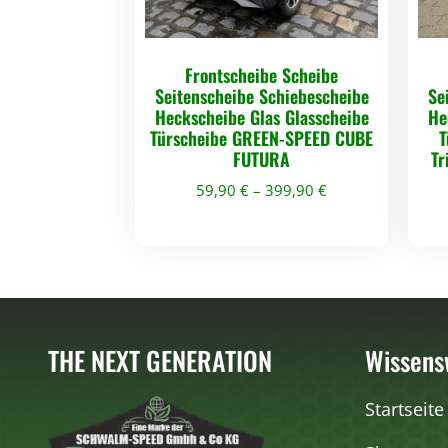
Frontscheibe Scheibe
Seitenscheibe Schiebescheibe
Se
Heckscheibe Glas Glasscheibe
He
Türscheibe GREEN-SPEED CUBE
T
FUTURA
Tr
59,90
€
–
399,90
€
D
i
e
s
e
THE NEXT GENERATION
Wissens
s
P
Startseite
r
o