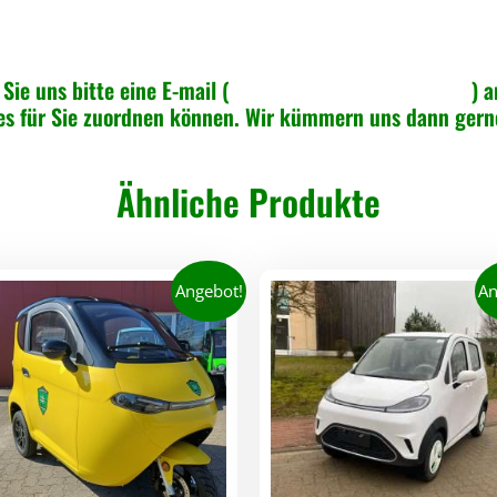
a
s
G
Sie uns bitte eine E-mail (
info@greenspeed-online.de
) a
l
 es für Sie zuordnen können. Wir kümmern uns dann ger
a
s
s
Ähnliche Produkte
c
h
e
Angebot!
An
i
b
e
B
I
G