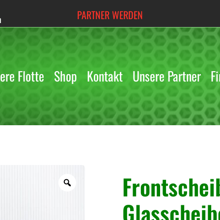
PARTNER WERDEN
h
ere Flotte
Shop
Kontakt
Unsere Partner
Fi
« Zurück
Frontschei
Z
o
Glasscheib
o
m