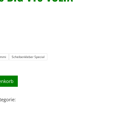
ummi
Scheibenkleber Special
enkorb
tegorie:
- GLAS / FRONTSCHEIBE / SCHEIBE