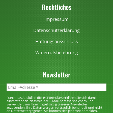
i
.
Rechtliches
g
a
a
e
D
e
u
u
O
i
Impressum
f
f
p
e
d
d
t
Datenschutzerklärung
O
e
e
i
p
r
r
Haftungsausschluss
o
t
P
P
n
i
Widerrufsbelehrung
r
r
e
o
o
o
n
n
d
d
k
e
Newsletter
u
u
ö
n
k
k
n
k
t
t
n
ö
s
s
e
Durch das Ausfüllen dieses Formulars erklären Sie sich damit
n
einverstanden, dass wir Ihre E-Mail-Adresse speichern und
e
e
n
verwenden, um Ihnen regelmäßig unseren Newsletter
n
zuzusenden. Ihre Daten werden vertraulich behandelt und nicht
i
i
a
an Dritte weitergegeben. Sie können sich jederzeit abmelden,
e