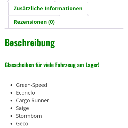
s
Zusätzliche Informationen
c
Rezensionen (0)
h
e
i
Beschreibung
b
e
S
Glasscheiben für viele Fahrzeug am Lager!
c
h
Green-Speed
e
Econelo
i
Cargo Runner
b
Saige
e
Stormborn
S
Geco
e