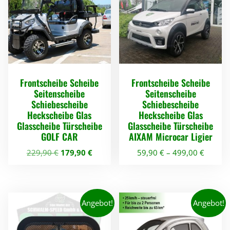
b
e
s
c
h
Frontscheibe Scheibe
Frontscheibe Scheibe
e
Seitenscheibe
Seitenscheibe
i
Schiebescheibe
Schiebescheibe
b
Heckscheibe Glas
Heckscheibe Glas
Glasscheibe Türscheibe
Glasscheibe Türscheibe
e
GOLF CAR
AIXAM Microcar Ligier
H
U
A
229,90
€
179,90
€
59,90
€
–
499,00
€
e
r
k
c
D
D
s
t
k
i
i
p
u
e
e
s
r
e
Angebot!
Angebot!
ü
l
s
s
c
n
l
e
e
h