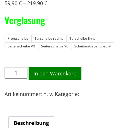
59,90
€
–
219,90
€
Verglasung
Frontscheibe
Türscheibe rechts
Türscheibe links
Seitenscheibe VR
Seitenscheibe VL
Scheibenkleber Special
M
In den Warenkorb
A
X
Artikelnummer:
n. v.
Kategorie:
- GLAS /
F
FRONTSCHEIBE / SCHEIBE
r
o
n
Beschreibung
t