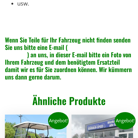
usw.
i
t
e
n
Wenn Sie Teile für Ihr Fahrzeug nicht finden senden
s
Sie uns bitte eine E-mail (
info@greenspeed-
c
online.de
) an uns, in dieser E-mail bitte ein Foto von
h
Ihrem Fahrzeug und dem benötigtem Ersatzteil
e
damit wir es für Sie zuordnen können. Wir kümmern
uns dann gerne darum.
i
b
e
Ähnliche Produkte
S
c
h
Angebot!
Angebot!
i
e