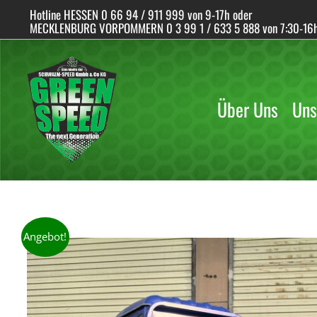
Skip
Hotline HESSEN 0 66 94 / 911 999 von 9-17h oder
to
MECKLENBURG VORPOMMERN 0 3 99 1 / 633 5 888 von 7:30-16
content
Über Uns
Uns
Angebot!