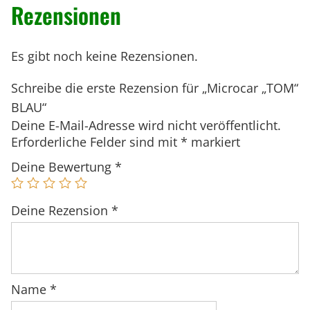
Rezensionen
"
c
r
h
e
T
e
i
O
Es gibt noch keine Rezensionen.
r
s
M
Schreibe die erste Rezension für „Microcar „TOM“
P
i
"
BLAU“
r
s
B
Deine E-Mail-Adresse wird nicht veröffentlicht.
e
t
L
Erforderliche Felder sind mit
*
markiert
i
:
A
s
5
Deine Bewertung
*
U
w
.
M
a
0
e
Deine Rezension
*
r
9
n
:
9
g
6
,
e
.
9
Name
*
9
0