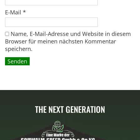
9
9
€
E-Mail
*
,
.
0
Name, E-Mail-Adresse und Website in diesem
0
Browser für meinen nächsten Kommentar
speichern.
€
THE NEXT GENERATION