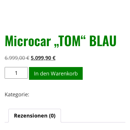
« Zurück
Microcar „TOM“ BLAU
U
A
6.999,00
€
5.099,90
€
r
k
M
s
t
In den Warenkorb
i
p
u
c
r
e
Kategorie:
Wizard-Option
r
ü
l
o
n
l
c
g
e
Rezensionen (0)
a
l
r
r
i
P