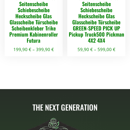
k
Seitenscheibe
Seitenscheibe
r
s
Schiebescheibe
Schiebescheibe
t
e
t
Heckscheibe Glas
Heckscheibe Glas
w
i
:
Glasscheibe Türscheibe
Glasscheibe Türscheibe
e
s
5
Scheibenkleber Trike
GREEN-SPEED PICK UP
w
9
Premium Kabinenroller
Pickup Truck500 Pickman
i
a
,
Futura
4X2 4X4
s
r
9
199,90
€
–
399,90
€
59,90
€
–
599,00
€
t
:
0
m
D
D
9
e
9
€
i
i
,
.
h
e
e
9
r
s
s
0
e
e
e
r
s
s
€
e
THE NEXT GENERATION
P
P
V
r
r
a
o
o
r