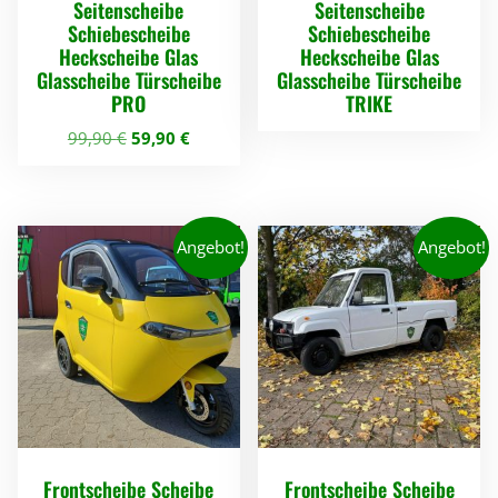
Seitenscheibe
Seitenscheibe
Schiebescheibe
Schiebescheibe
Heckscheibe Glas
Heckscheibe Glas
Glasscheibe Türscheibe
Glasscheibe Türscheibe
PRO
TRIKE
U
A
99,90
€
59,90
€
r
k
D
s
t
i
p
u
e
r
e
Angebot!
Angebot!
ü
l
s
n
l
e
g
e
s
l
r
P
i
P
r
c
r
o
h
e
e
i
d
r
s
u
Frontscheibe Scheibe
Frontscheibe Scheibe
P
i