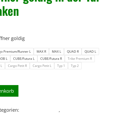
aken
fner goldig
go Premium/Runner L
MAX R
MAX L
QUAD R
QUAD L
BOB L
CUBE/Futura L
CUBE/Futura R
Trike Premium R
 L
Cargo Petit R
Cargo Petit L
Typ 1
Typ 2
enkorb
tegorien:
- Karosserie Teile
,
ERSATZTEILE