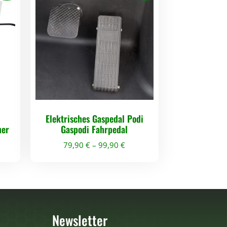
Elektrisches Gaspedal Podi
her
Gaspodi Fahrpedal
79,90
€
–
99,90
€
D
i
e
s
Newsletter
e