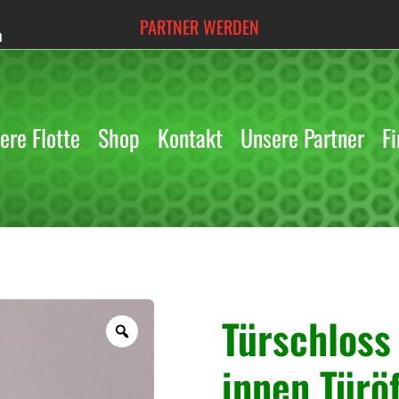
PARTNER WERDEN
h
ere Flotte
Shop
Kontakt
Unsere Partner
Fi
« Zurück
Türschloss
Z
o
innen Türöf
o
m