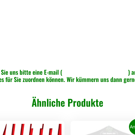
Ö
f
f
n
e
r
i
n
n
Sie uns bitte eine E-mail (
info@greenspeed-online.de
) a
e
 es für Sie zuordnen können. Wir kümmern uns dann ger
n
T
Ähnliche Produkte
ü
r
ö
f
An