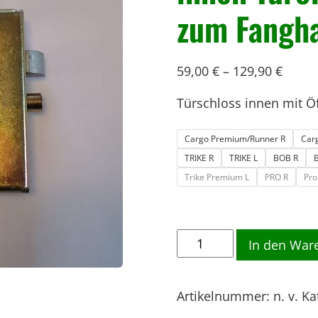
zum Fangh
59,00
€
–
129,90
€
Türschloss innen mit Öf
Cargo Premium/Runner R
Car
TRIKE R
TRIKE L
BOB R
Trike Premium L
PRO R
Pro
T
In den War
ü
r
Artikelnummer:
n. v.
Ka
s