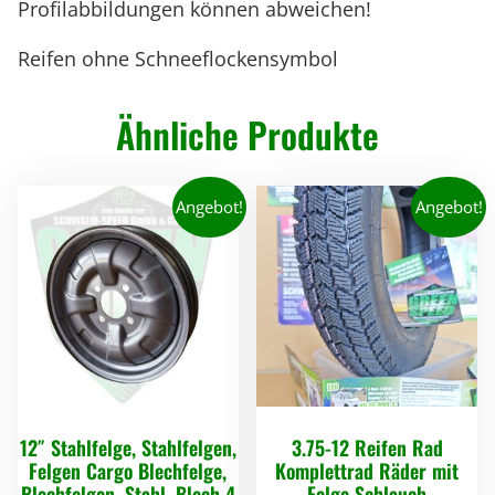
Profilabbildungen können abweichen!
n
M
Reifen ohne Schneeflockensymbol
e
n
Ähnliche Produkte
g
e
Angebot!
Angebot!
12″ Stahlfelge, Stahlfelgen,
3.75-12 Reifen Rad
Felgen Cargo Blechfelge,
Komplettrad Räder mit
Blechfelgen, Stahl, Blech 4
Felge Schlauch