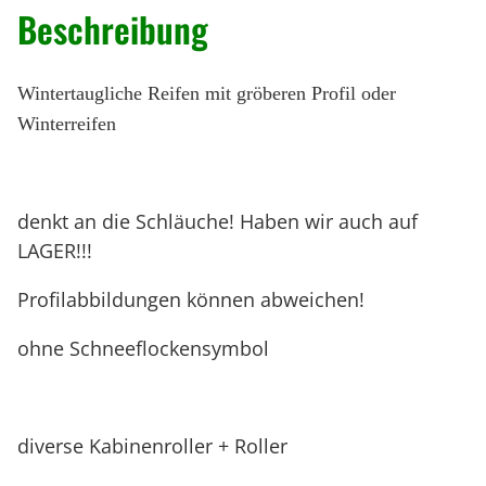
e
Beschreibung
r
t
Wintertaugliche Reifen mit gröberen Profil oder
a
Winterreifen
u
g
l
denkt an die Schläuche! Haben wir auch auf
i
LAGER!!!
c
h
Profilabbildungen können abweichen!
e
ohne Schneeflockensymbol
R
e
i
f
diverse Kabinenroller + Roller
e