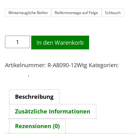
Wintertaugliche Reifen
Reifenmontage auf Felge
Schlauch
8
In den Warenkorb
0
/
Artikelnummer:
R-A8090-12Wtg
Kategorien:
9
80/90-12
,
REIFEN / FELGEN / RÄDER / Schläuche
0
-
1
Beschreibung
2
W
Zusätzliche Informationen
i
Rezensionen (0)
n
t