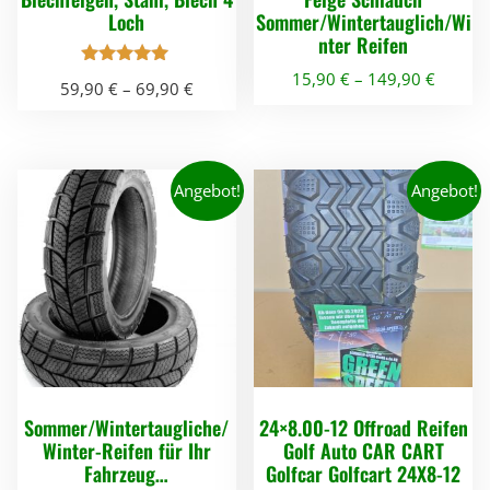
Loch
Sommer/Wintertauglich/Wi
nter Reifen
15,90
€
–
149,90
€
Bewertet mit
59,90
€
–
69,90
€
5.00
von 5
D
D
i
i
e
e
Angebot!
Angebot!
s
s
e
e
s
s
P
P
r
r
o
o
d
d
u
u
Sommer/Wintertaugliche/
24×8.00-12 Offroad Reifen
k
k
Winter-Reifen für Ihr
Golf Auto CAR CART
Fahrzeug…
Golfcar Golfcart 24X8-12
t
t